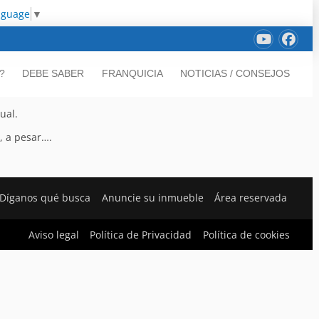
nguage
▼
?
DEBE SABER
FRANQUICIA
NOTICIAS / CONSEJOS
ual.
, a pesar….
Díganos qué busca
Anuncie su inmueble
Área reservada
Aviso legal
Política de Privacidad
Política de cookies