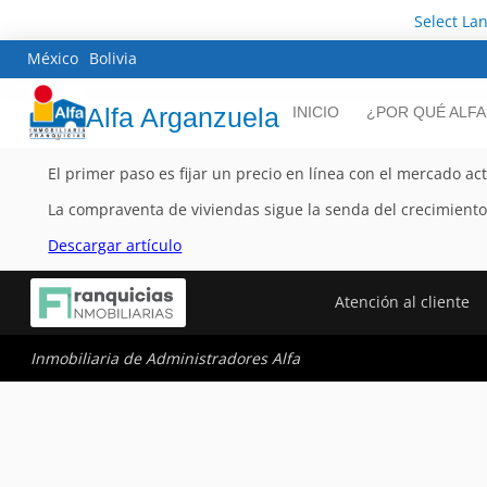
Select La
México
Bolivia
Alfa Arganzuela
INICIO
¿POR QUÉ ALFA
El primer paso es fijar un precio en línea con el mercado act
La compraventa de viviendas sigue la senda del crecimiento
Descargar artículo
Atención al cliente
Inmobiliaria de Administradores Alfa