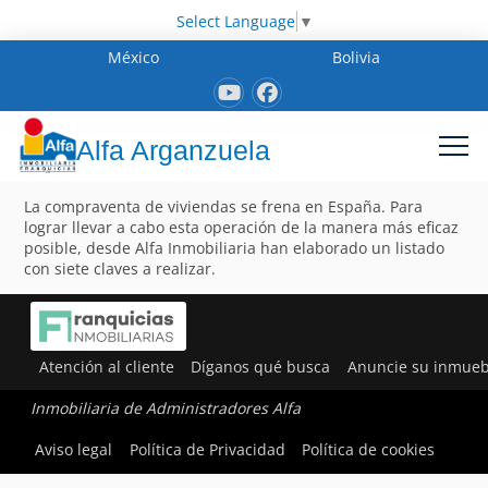
Select Language
▼
México
Bolivia
Alfa Arganzuela
La compraventa de viviendas se frena en España. Para
lograr llevar a cabo esta operación de la manera más eficaz
posible, desde Alfa Inmobiliaria han elaborado un listado
con siete claves a realizar.
Atención al cliente
Díganos qué busca
Anuncie su inmueb
Inmobiliaria de Administradores Alfa
Aviso legal
Política de Privacidad
Política de cookies