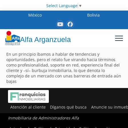
Select Language
▼
México
Bolivia
Alfa Arganzuela
En un principio íbamos a hablar de tendencias y
oportunidades, pero el relato fue virando hacia términos
como profesionalidad, soporte en red, experiencia final del
cliente y –sí– burbuja inmobiliaria, lo que denota lo
complejo de un mercado con unas barreras de entrada aún
bajas
Atención al cliente
Díganos qué busca
Anuncie su inmueb
Inmobiliaria de Administradores Alfa