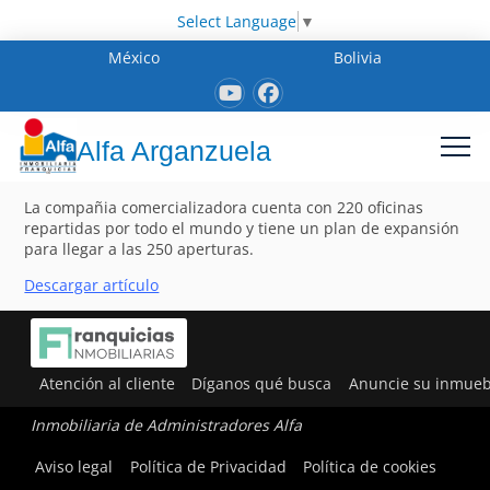
Select Language
▼
México
Bolivia
Alfa Arganzuela
La compañia comercializadora cuenta con 220 oficinas
repartidas por todo el mundo y tiene un plan de expansión
para llegar a las 250 aperturas.
Descargar artículo
Atención al cliente
Díganos qué busca
Anuncie su inmueb
Inmobiliaria de Administradores Alfa
Aviso legal
Política de Privacidad
Política de cookies