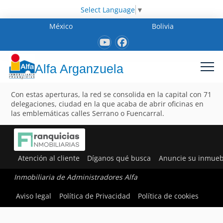
Select Language
▼
México
Bolivia
Alfa Arganzuela
Con estas aperturas, la red se consolida en la capital con 71
delegaciones, ciudad en la que acaba de abrir oficinas en
las emblemáticas calles Serrano o Fuencarral.
Atención al cliente
Díganos qué busca
Anuncie su inmueb
Inmobiliaria de Administradores Alfa
Aviso legal
Política de Privacidad
Política de cookies