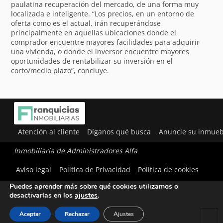
paulatina recuperación del mercado, de una forma muy
localizada e inteligente. “Los precios, en un entorno de
oferta como es el actual, irán recuperándose
principalmente en aquellas ubicaciones donde el
comprador encuentre mayores facilidades para adquirir
una vivienda, o donde el inversor encuentre mayores
oportunidades de rentabilizar su inversión en el
corto/medio plazo”, concluye.
Atención al cliente
Díganos qué busca
Anuncie su inmueb
Inmobiliaria de Administradores Alfa
Utilizamos cookies para ofrecerte la mejor experiencia en
Aviso legal
Política de Privacidad
Política de cookies
nuestra web.
Puedes aprender más sobre qué cookies utilizamos o
desactivarlas en los
ajustes
.
Aceptar
Rechazar
Ajustes