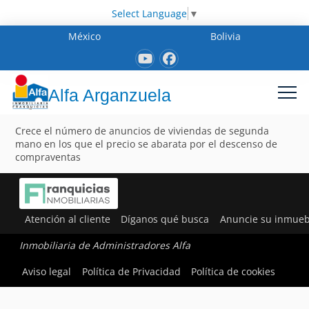
Select Language
▼
México
Bolivia
Alfa Arganzuela
Crece el número de anuncios de viviendas de segunda
mano en los que el precio se abarata por el descenso de
compraventas
Atención al cliente
Díganos qué busca
Anuncie su inmueb
Inmobiliaria de Administradores Alfa
Aviso legal
Política de Privacidad
Política de cookies