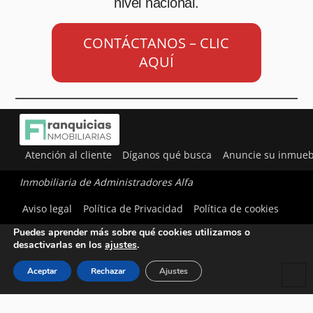
nivel nacional.
CONTÁCTANOS – CLIC
AQUÍ
Atención al cliente
Díganos qué busca
Anuncie su inmueb
Inmobiliaria de Administradores Alfa
Utilizamos cookies para ofrecerte la mejor experiencia en
Aviso legal
Política de Privacidad
Política de cookies
nuestra web.
Puedes aprender más sobre qué cookies utilizamos o
desactivarlas en los
ajustes
.
Aceptar
Rechazar
Ajustes