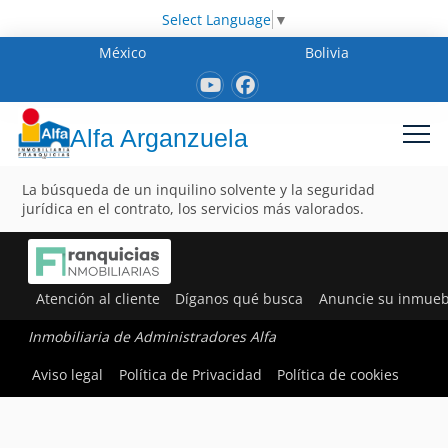
Select Language
▼
México
Bolivia
Alfa Arganzuela
La búsqueda de un inquilino solvente y la seguridad
jurídica en el contrato, los servicios más valorados.
Atención al cliente
Díganos qué busca
Anuncie su inmueb
Inmobiliaria de Administradores Alfa
Aviso legal
Política de Privacidad
Política de cookies