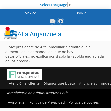
Select Language
▼
México
Bolivia
Alfa Arganzuela
El vicepresidente de Alfa Inmobiliaria admite que el
aumento de la demanda, del que no hay
datos oficiales, no explica por sí solo la «subida endiablada
de los precios».
Atención al cliente
Díganos qué busca
Anuncie su inmueb
Inmobiliaria de Administradores Alfa
Aviso legal
Política de Privacidad
Política de cookies