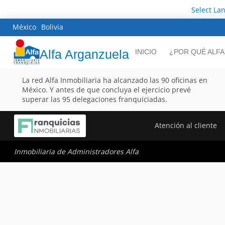
Select La
México
Bolivia
Alfa Arganzuela
INICIO
¿POR QUÉ ALFA
La red Alfa Inmobiliaria ha alcanzado las 90 oficinas en
México. Y antes de que concluya el ejercicio prevé
superar las 95 delegaciones franquiciadas.
Atención al cliente
Inmobiliaria de Administradores Alfa