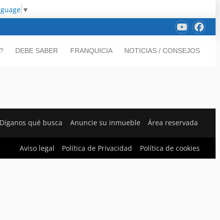
nguage
▼
?
DEBE SABER
FRANQUICIA
NOTICIAS / CONSEJOS
Díganos qué busca
Anuncie su inmueble
Área reservada
Aviso legal
Política de Privacidad
Política de cookies