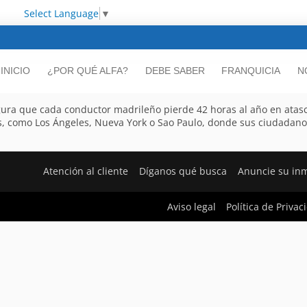
Select Language
▼
INICIO
¿POR QUÉ ALFA?
DEBE SABER
FRANQUICIA
N
egura que cada conductor madrileño pierde 42 horas al año en atas
rbes, como Los Ángeles, Nueva York o Sao Paulo, donde sus ciudadano
Atención al cliente
Díganos qué busca
Anuncie su in
Aviso legal
Política de Privac