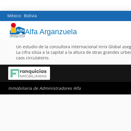
México
Bolivia
Alfa Arganzuela
Un estudio de la consultora internacional Inrix Global as
La cifra sitúa a la capital a la altura de otras grandes u
caos circulatorio.
Inmobiliaria de Administradores Alfa