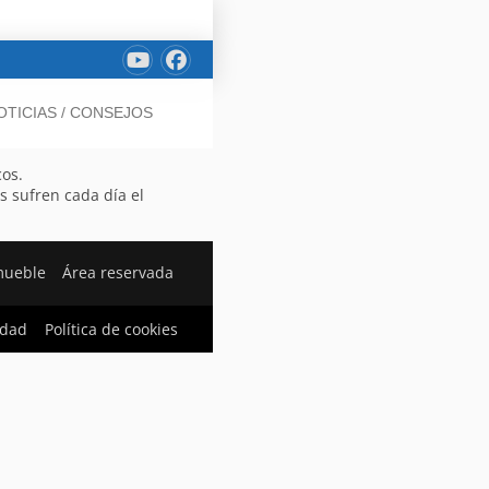
OTICIAS / CONSEJOS
cos.
s sufren cada día el
mueble
Área reservada
idad
Política de cookies