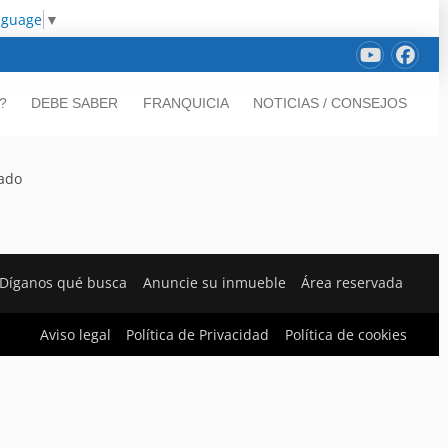
nguage
▼
?
DEBE SABER
FRANQUICIA
NOTICIAS / CONSEJOS
rado
Díganos qué busca
Anuncie su inmueble
Área reservada
Aviso legal
Política de Privacidad
Política de cookies