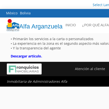
Select La
México
Bolivia
Alfa Arganzuela
INICIO
¿POR QUÉ ALFA
• Primarán los servicios a la carta o personalizados
• La experiencia en la zona es el segundo aspecto más valo
• Y la transparencia del agente
Descargar artículo.
Atención al cliente
Inmobiliaria de Administradores Alfa