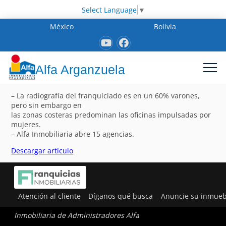
Select Language
▼
México
Bolivia
Alfa Arganzuela
– La radiografía del franquiciado es en un 60% varones,
pero sin embargo en
las zonas costeras predominan las oficinas impulsadas por
mujeres.
– Alfa Inmobiliaria abre 15 agencias.
Descargar artículo
Atención al cliente
Díganos qué busca
Anuncie su inmueb
Inmobiliaria de Administradores Alfa